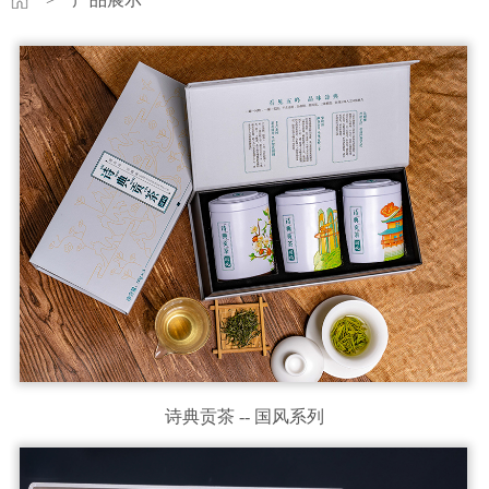
诗典贡茶 -- 国风系列